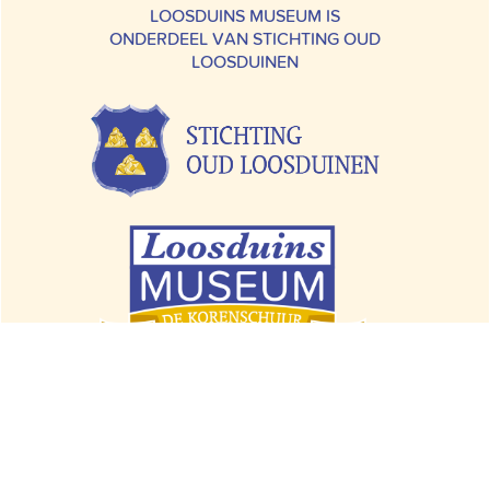
LOOSDUINS MUSEUM IS
ONDERDEEL VAN STICHTING OUD
LOOSDUINEN
Margaretha van Hennebergweg 2A |
2552 BA Den Haag
070 – 397 33 42 |
info@loosduinsmuseum.nl