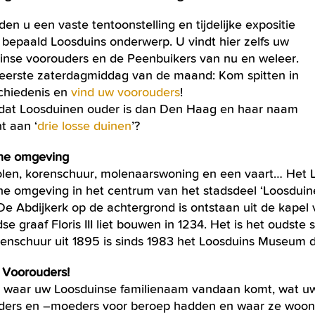
en u een vaste tentoonstelling en tijdelijke expositie
 bepaald Loosduins onderwerp. U vindt hier zelfs uw
inse voorouders en de Peenbuikers van nu en weleer.
 eerste zaterdagmiddag van de maand: Kom spitten in
chiedenis en
vind uw voorouders
!
 dat Loosduinen ouder is dan Den Haag en haar naam
t aan ‘
drie losse duinen
’?
sche omgeving
len, korenschuur, molenaarswoning en een vaart… Het L
sche omgeving in het centrum van het stadsdeel ‘Loosdui
De Abdijkerk op de achtergrond is ontstaan uit de kapel 
se graaf Floris III liet bouwen in 1234. Het is het ouds
enschuur uit 1895 is sinds 1983 het Loosduins Museum d
e Voorouders!
 waar uw Loosduinse familienaam vandaan komt, wat 
ders en –moeders voor beroep hadden en waar ze woon