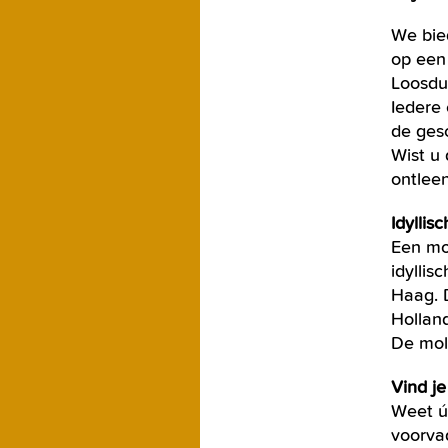
We bied
op een
Loosdu
Iedere
de ges
Wist u
ontleen
Idylli
Een mo
idylli
Haag. 
Holland
De mol
Vind j
Weet ú
voorva