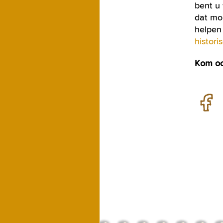
bent u
dat mo
helpen 
histor
Kom ook