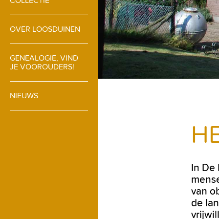
COLLECTIE
OVER LOOSDUINEN
GENEALOGIE, VIND
JE VOOROUDERS!
NIEUWS
H
In De
mense
van o
de lan
vrijw