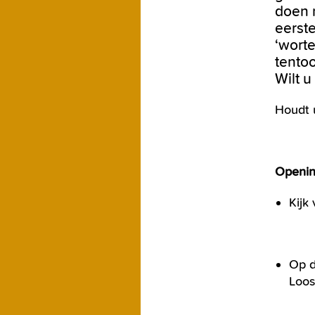
doen 
eerst
‘worte
tento
Wilt 
Houdt 
Openin
Kijk
Op d
Loos