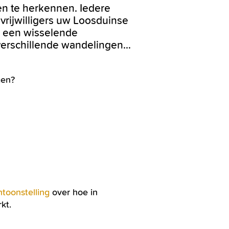
n te herkennen. Iedere
rijwilligers uw Loosduinse
g, een wisselende
verschillende wandelingen…
gen?
toonstelling
over hoe in
kt.