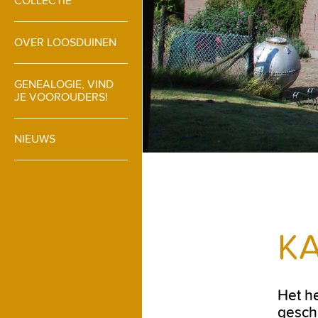
COLLECTIE
OVER LOOSDUINEN
GENEALOGIE, VIND
JE VOOROUDERS!
NIEUWS
K
Het h
gesch