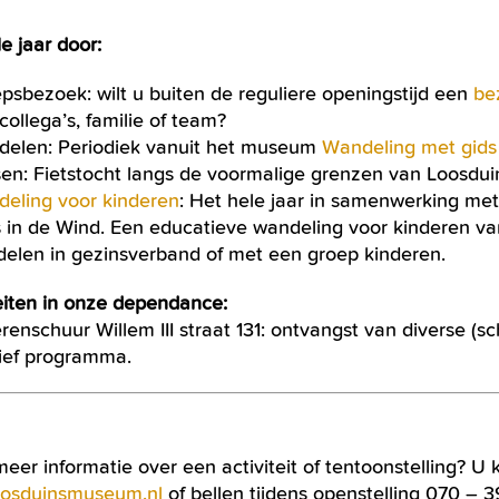
e jaar door:
psbezoek: wilt u buiten de reguliere openingstijd een
be
collega’s, familie of team?
elen: Periodiek vanuit het museum
Wandeling met gids
sen: Fietstocht langs de voormalige grenzen van Loosdui
eling voor kinderen
: Het hele jaar in samenwerking me
s in de Wind. Een educatieve wandeling voor kinderen vana
elen in gezinsverband of met een groep kinderen.
teiten in onze dependance:
enschuur Willem III straat 131: ontvangst van diverse (
ief programma.
meer informatie over een activiteit of tentoonstelling? U 
oosduinsmuseum.nl
of bellen tijdens openstelling 070 – 3