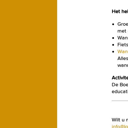
Het hel
Groe
met 
Wand
Fiet
Wand
Alle
wand
Activi
De Boer
educat
Wilt u 
info@l