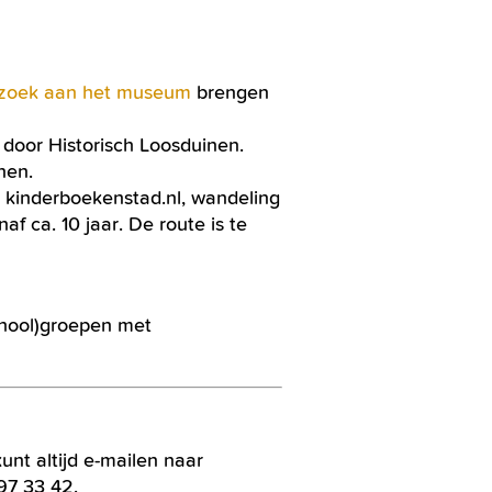
zoek aan het museum
brengen
door Historisch Loosduinen.
nen.
t kinderboekenstad.nl, wandeling
f ca. 10 jaar. De route is te
school)groepen met
kunt altijd e-mailen naar
97 33 42.