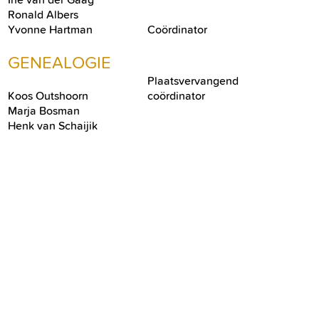
Ronald Albers
Yvonne Hartman
Coördinator
GENEALOGIE
Plaatsvervangend
Koos Outshoorn
coördinator
Marja Bosman
Henk van Schaijik
Nico van Reeuwijk
FINANCIELE ZAKEN
Koos van Leeuwen
Tweede Penningmeester
Hetty Tholen
Penningmeester
PR, EXTERNE BETREKKINGEN,
EDUCATIE EN ONDERZOEK
Corrie Hoekstra-van
Plaatsvervangend
Vuurde
coördinator
Piet Brak