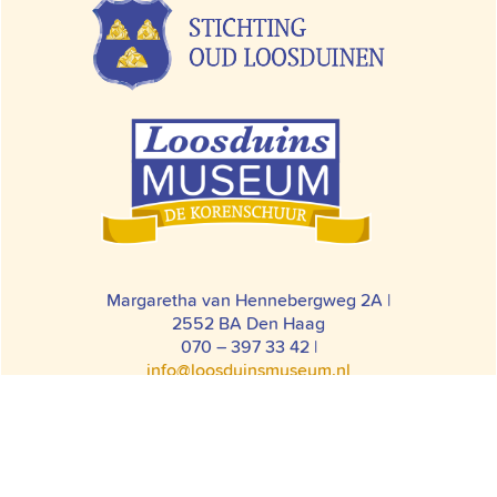
Margaretha van Hennebergweg 2A |
2552 BA Den Haag
070 – 397 33 42 |
info@loosduinsmuseum.nl
© LOOSDUINS MUSEUM
COLOFON
ALGEMENE
BEZOEKERSVOORWAARDEN
HUISREGELS