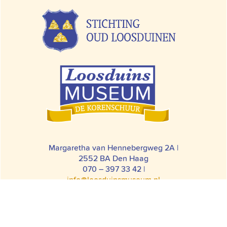
Margaretha van Hennebergweg 2A |
2552 BA Den Haag
070 – 397 33 42 |
info@loosduinsmuseum.nl
© LOOSDUINS MUSEUM
COLOFON
ALGEMENE
BEZOEKERSVOORWAARDEN
HUISREGELS