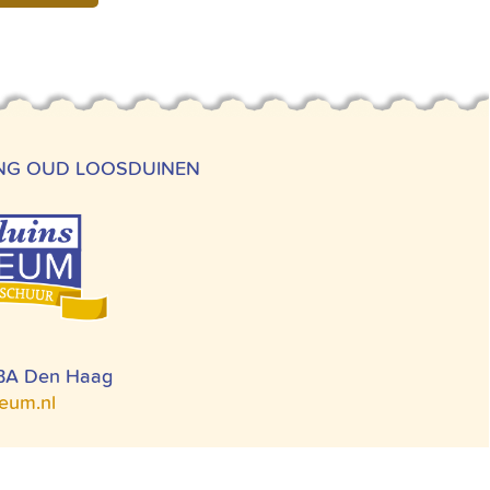
ING OUD LOOSDUINEN
 BA Den Haag
eum.nl
OORWAARDEN
HUISREGELS