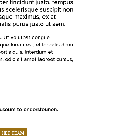
er tincidunt justo, tempus
cus scelerisque suscipit non
isque maximus, ex at
atis purus justo ut sem.
s. Ut volutpat congue
ue lorem est, et lobortis diam
ortis quis. Interdum et
, odio sit amet laoreet cursus,
t museum te ondersteunen.
N HET TEAM