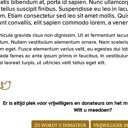
tis bibendum at, porta id sapien. Nunc ullamcorp
 tellus suscipit finibus. Suspendisse eu leo in la
m. Etiam consectetur sed leo sit amet mollis. Qu
unt convallis, elit sapien commodo lorem, a venen
icula gravida risus non dignissim. Ut at fermentum lacu
ulum. Nullam vestibulum elementum ornare. Nam scelerisq
m eget. Fusce elementum varius velit, eu egestas dui lob
da fames ac ante ipsum primis in faucibus. In vestibulum
i laoreet turpis, ut ultricies velit tellus eget elit.
Er is altijd plek voor vrijwilligers en donateurs om he
Wilt u meedoen?
ZO WORDT U DONATEUR
VRIJWILLIGER I