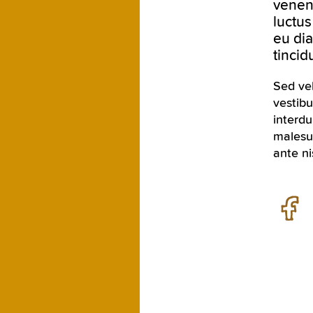
venena
luctus
eu dia
tincid
Sed veh
vestib
interdu
malesua
ante nis