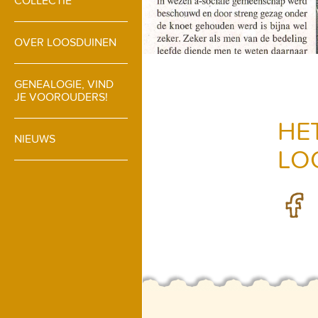
COLLECTIE
OVER LOOSDUINEN
GENEALOGIE, VIND
JE VOOROUDERS!
HE
NIEUWS
LO