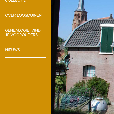
COLLECTIE
OVER LOOSDUINEN
GENEALOGIE, VIND
JE VOOROUDERS!
NIEUWS