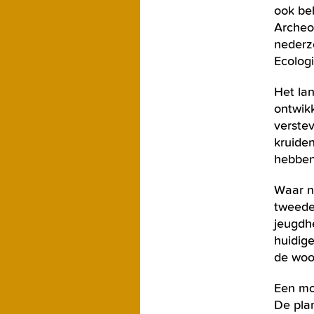
ook be
Archeo
nederz
Ecolog
Het la
ontwik
verste
kruiden
hebben
Waar nu
tweede
jeugdh
huidig
de woo
Een mo
De plan