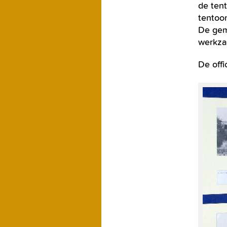
de tent
tentoon
De gem
werkza
De off