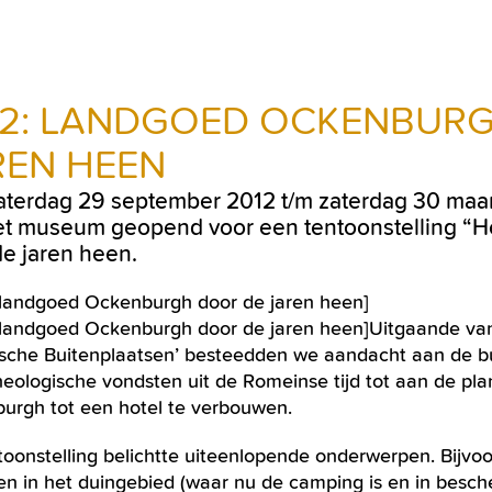
12: LANDGOED OCKENBUR
REN HEEN
aterdag 29 september 2012 t/m zaterdag 30 maa
et museum geopend voor een tentoonstelling “
de jaren heen.
Uitgaande va
rische Buitenplaatsen’ besteedden we aandacht aan de b
heologische vondsten uit de Romeinse tijd tot aan de pl
urgh tot een hotel te verbouwen.
toonstelling belichtte uiteenlopende onderwerpen. Bijvo
en in het duingebied (waar nu de camping is en in besc