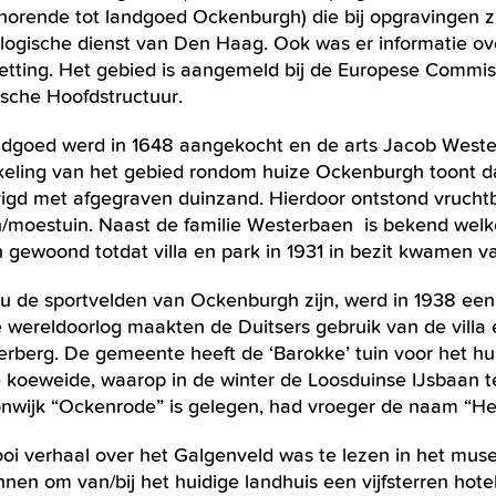
horende tot landgoed Ockenburgh) die bij opgravingen z
logische dienst van Den Haag. Ook was er informatie o
etting. Het gebied is aangemeld bij de Europese Commis
ische Hoofdstructuur.
ndgoed werd in 1648 aangekocht en de arts Jacob Wester
keling van het gebied rondom huize Ockenburgh toont d
vigd met afgegraven duinzand. Hierdoor ontstond vrucht
/moestuin. Naast de familie Westerbaen is bekend welke 
 gewoond totdat villa en park in 1931 in bezit kwamen
 de sportvelden van Ockenburgh zijn, werd in 1938 een h
 wereldoorlog maakten de Duitsers gebruik van de villa 
erberg. De gemeente heeft de ‘Barokke’ tuin voor het hu
e koeweide, waarop in de winter de Loosduinse IJsbaan t
nwijk “Ockenrode” is gelegen, had vroeger de naam “Het
oi verhaal over het Galgenveld was te lezen in het mus
nen om van/bij het huidige landhuis een vijfsterren hote