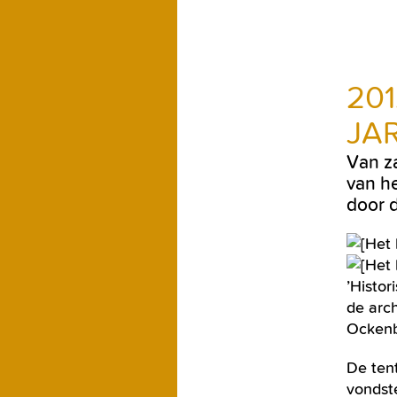
20
JA
Van z
van h
door 
’Histo
de arc
Ockenb
De ten
vondst