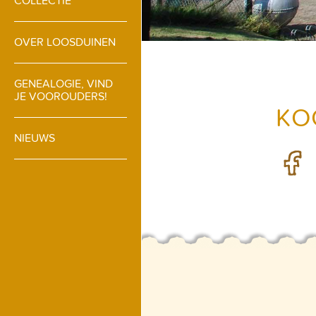
COLLECTIE
OVER LOOSDUINEN
GENEALOGIE, VIND
JE VOOROUDERS!
KO
NIEUWS