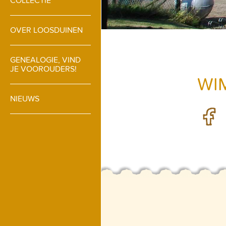
COLLECTIE
OVER LOOSDUINEN
GENEALOGIE, VIND
JE VOOROUDERS!
WI
NIEUWS