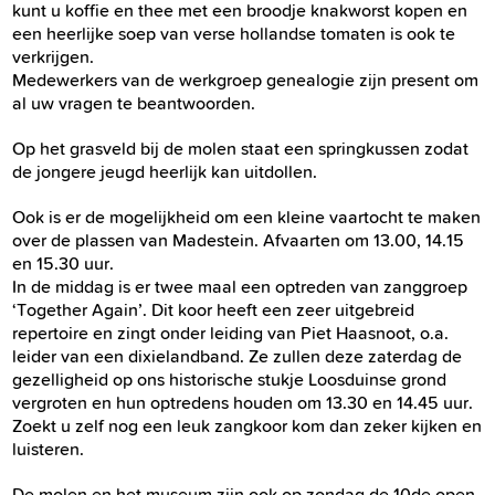
kunt u koffie en thee met een broodje knakworst kopen en
een heerlijke soep van verse hollandse tomaten is ook te
verkrijgen.
Medewerkers van de werkgroep genealogie zijn present om
al uw vragen te beantwoorden.
Op het grasveld bij de molen staat een springkussen zodat
de jongere jeugd heerlijk kan uitdollen.
Ook is er de mogelijkheid om een kleine vaartocht te maken
over de plassen van Madestein. Afvaarten om 13.00, 14.15
en 15.30 uur.
In de middag is er twee maal een optreden van zanggroep
‘Together Again’. Dit koor heeft een zeer uitgebreid
repertoire en zingt onder leiding van Piet Haasnoot, o.a.
leider van een dixielandband. Ze zullen deze zaterdag de
gezelligheid op ons historische stukje Loosduinse grond
vergroten en hun optredens houden om 13.30 en 14.45 uur.
Zoekt u zelf nog een leuk zangkoor kom dan zeker kijken en
luisteren.
De molen en het museum zijn ook op zondag de 10de open