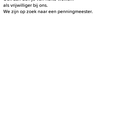
als vrijwilliger bij ons.
We zijn op zoek naar een penningmeester.
Treed je graag naar buiten?
Maak je makkelijk contact?
Een voorzittersfunctie
is dan heel geschikt voor jou.
Neem s.v.p. contact met ons op
via email:
info@loosduinsmuseum.nl
Het museum is elke zaterdag en de eerste zondagmiddag
van de maand te bezoeken tussen 13.00-17.00 uur.
Wilt u meer over uw voorgeslacht te weten komen?
Iedere eerste zaterdag van de maand van 13.00-17.00 uur
staan de medewerkers van de werkgroep genealogie klaar
om u te helpen zoeken in duizenden bronnen.
U BENT VAN HARTE WELKOM IN ONS
LOOSDUINS
MUSEUM