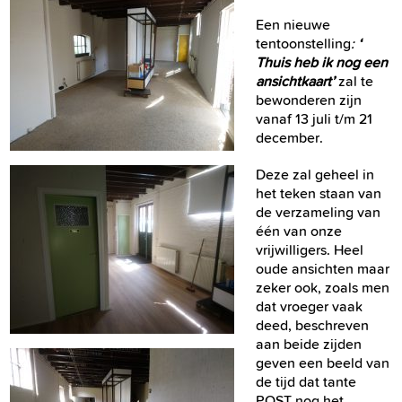
Een nieuwe
tentoonstelling
:
‘
Thuis heb ik nog een
ansichtkaart’
zal te
bewonderen zijn
vanaf 13 juli t/m 21
december.
Deze zal geheel in
het teken staan van
de verzameling van
één van onze
vrijwilligers. Heel
oude ansichten maar
zeker ook, zoals men
dat vroeger vaak
deed, beschreven
aan beide zijden
geven een beeld van
de tijd dat tante
POST nog
het