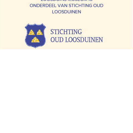
ONDERDEEL VAN STICHTING OUD
LOOSDUINEN
Margaretha van Hennebergweg 2A |
2552 BA Den Haag
070 – 397 33 42 |
info@loosduinsmuseum.nl