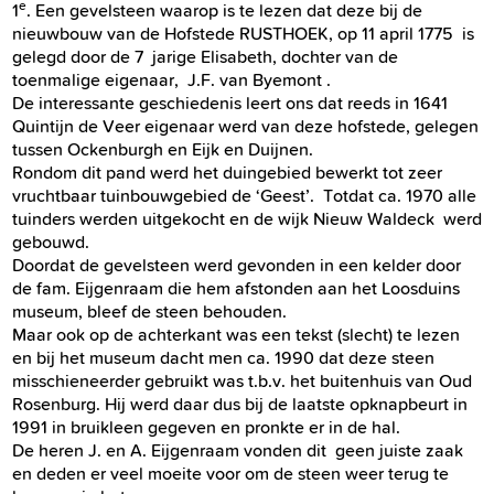
e
1
. Een gevelsteen waarop is te lezen dat deze bij de
nieuwbouw van de Hofstede RUSTHOEK, op 11 april 1775 is
gelegd door de 7 jarige Elisabeth, dochter van de
toenmalige eigenaar, J.F. van Byemont .
De interessante geschiedenis leert ons dat reeds in 1641
Quintijn de Veer eigenaar werd van deze hofstede, gelegen
tussen Ockenburgh en Eijk en Duijnen.
Rondom dit pand werd het duingebied bewerkt tot zeer
vruchtbaar tuinbouwgebied de ‘Geest’. Totdat ca. 1970 alle
tuinders werden uitgekocht en de wijk Nieuw Waldeck werd
gebouwd.
Doordat de gevelsteen werd gevonden in een kelder door
de fam. Eijgenraam die hem afstonden aan het Loosduins
museum, bleef de steen behouden.
Maar ook op de achterkant was een tekst (slecht) te lezen
en bij het museum dacht men ca. 1990 dat deze steen
misschieneerder gebruikt was t.b.v. het buitenhuis van Oud
Rosenburg. Hij werd daar dus bij de laatste opknapbeurt in
1991 in bruikleen gegeven en pronkte er in de hal.
De heren J. en A. Eijgenraam vonden dit geen juiste zaak
en deden er veel moeite voor om de steen weer terug te