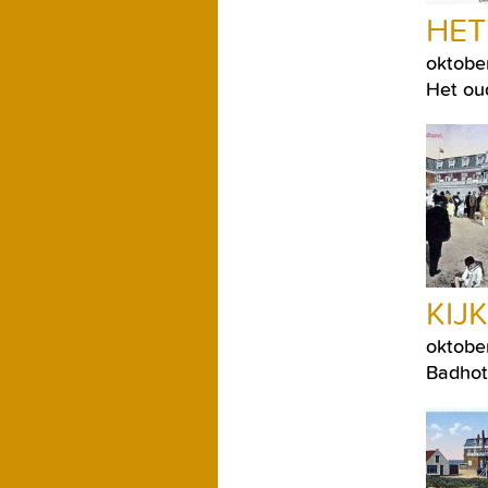
HET
oktobe
Het ou
KIJ
oktobe
Badhot