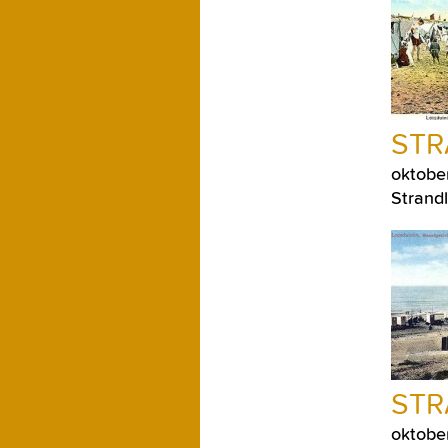
STR
oktobe
Strandl
ST
oktobe