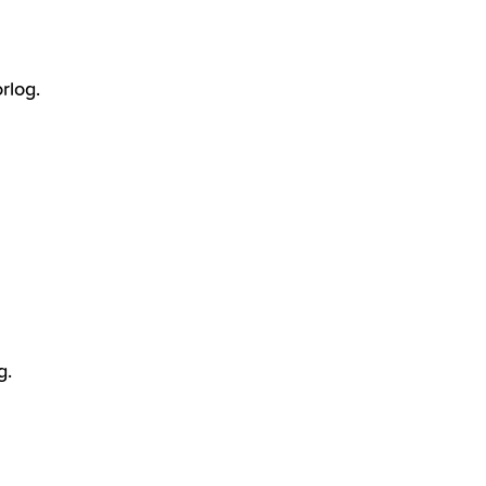
rlog.
g.