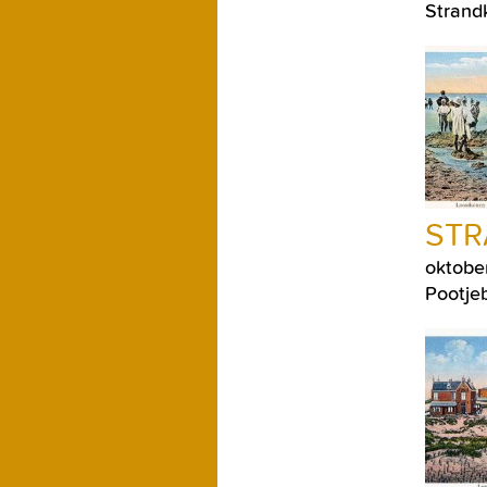
Strandk
ST
oktobe
Pootjeb