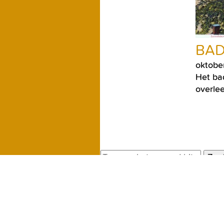
BAD
oktobe
Het ba
overlee
Zoe