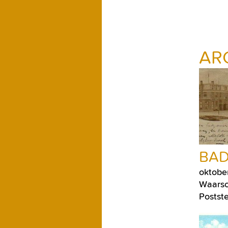
AR
BAD
oktobe
Waarsch
Postste